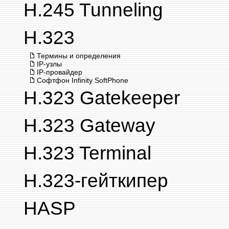
H.245 Tunneling
H.323
Термины и определения
IP-узлы
IP-провайдер
Софтфон Infinity SoftPhone
H.323 Gatekeeper
H.323 Gateway
H.323 Terminal
H.323-гейткипер
HASP