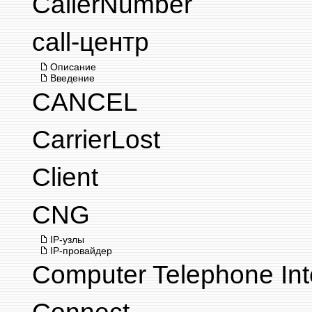
CallerNumber
call-центр
Описание
Введение
CANCEL
CarrierLost
Client
CNG
IP-узлы
IP-провайдер
Computer Telephone Int