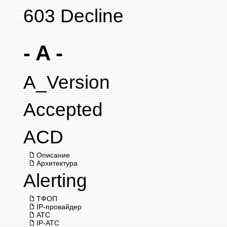
603 Decline
- A -
A_Version
Accepted
ACD
Описание
Архитектура
Alerting
ТФОП
IP-провайдер
АТС
IP-АТС