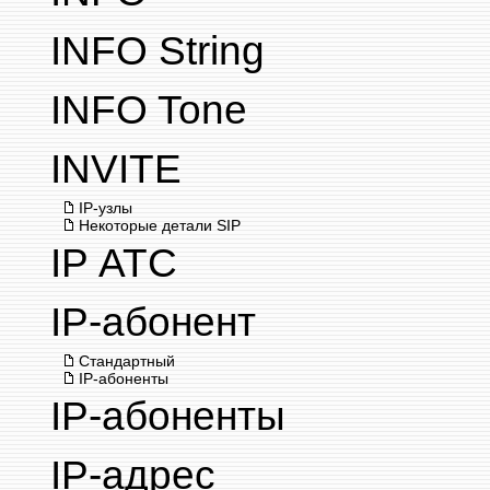
INFO String
INFO Tone
INVITE
IP-узлы
Некоторые детали SIP
IP АТС
IP-абонент
Стандартный
IP-абоненты
IP-абоненты
IP-адрес