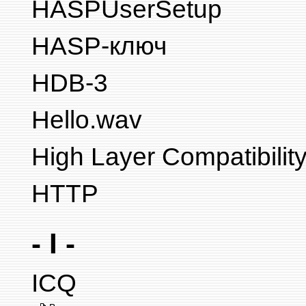
HASPUserSetup
HASP-ключ
HDB-3
Hello.wav
High Layer Compatibilit
HTTP
- I -
ICQ