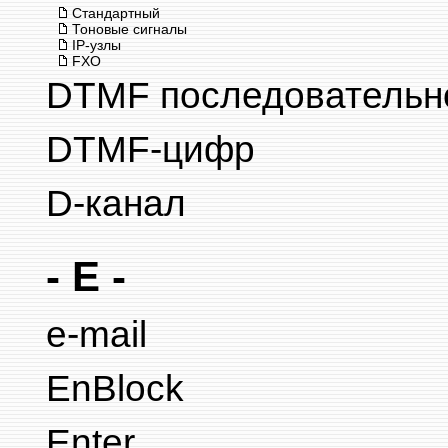
Стандартный
Тоновые сигналы
IP-узлы
FXO
DTMF последовательн
DTMF-цифр
D-канал
- E -
e-mail
EnBlock
Enter