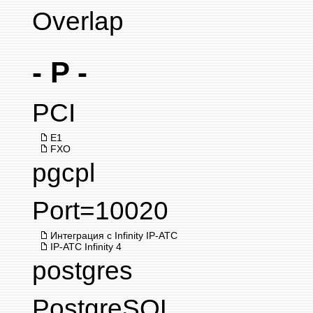
Overlap
- P -
PCI
E1
FXO
pgcpl
Port=10020
Интеграция с Infinity IP-АТС
IP-АТС Infinity 4
postgres
PostgreSQL