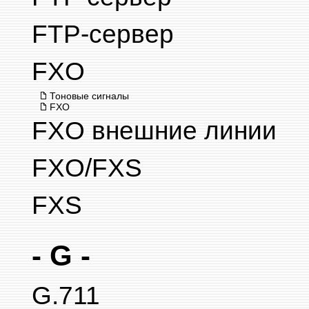
FTP-сервер
FXO
Тоновые сигналы
FXO
FXO внешние линии
FXO/FXS
FXS
- G -
G.711