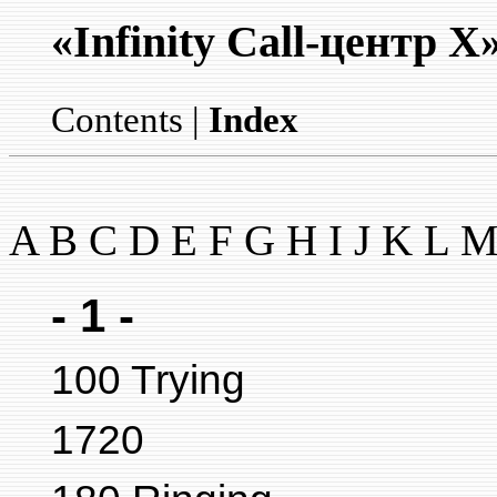
«Infinity Call-центр X
Contents
|
Index
A
B
C
D
E
F
G
H
I
J
K
L
- 1 -
100 Trying
1720