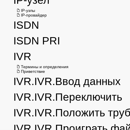
IP-узел
IP-узлы
IP-провайдер
ISDN
ISDN PRI
IVR
Термины и определения
Приветствие
IVR.IVR.Ввод данных
IVR.IVR.Переключить
IVR.IVR.Положить труб
IVR.IVR.Проиграть фа