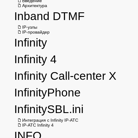
Введение
Архитектура
Inband DTMF
IP-узлы
IP-провайдер
Infinity
Infinity 4
Infinity Call-center X
InfinityPhone
InfinitySBL.ini
Интеграция с Infinity IP-АТС
IP-АТС Infinity 4
INFO