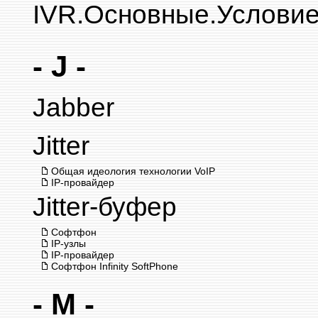
IVR.Основные.Услови
- J -
Jabber
Jitter
Общая идеология технологии VoIP
IP-провайдер
Jitter-буфер
Софтфон
IP-узлы
IP-провайдер
Софтфон Infinity SoftPhone
- M -