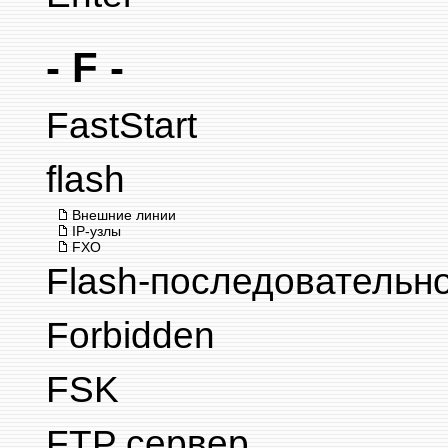
- F -
FastStart
flash
Внешние линии
IP-узлы
FXO
Flash-последовательн
Forbidden
FSK
FTP сервер