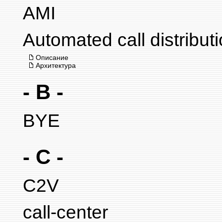
AMI
Automated call distribut
Описание
Архитектура
- B -
BYE
- C -
C2V
call-center