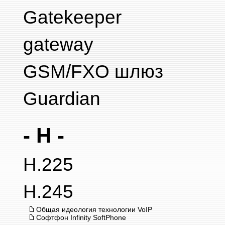
Gatekeeper
gateway
GSM/FXO шлюз
Guardian
- H -
H.225
H.245
Общая идеология технологии VoIP
Софтфон Infinity SoftPhone